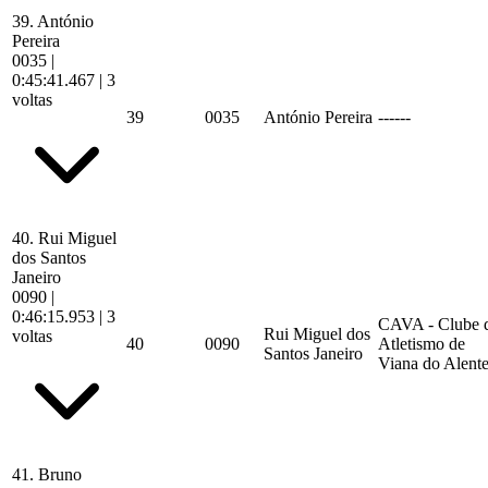
39.
António
Pereira
0035
|
0:45:41.467
| 3
voltas
39
0035
António Pereira
------
40.
Rui Miguel
dos Santos
Janeiro
0090
|
0:46:15.953
| 3
CAVA - Clube 
Rui Miguel dos
voltas
40
0090
Atletismo de
Santos Janeiro
Viana do Alente
41.
Bruno