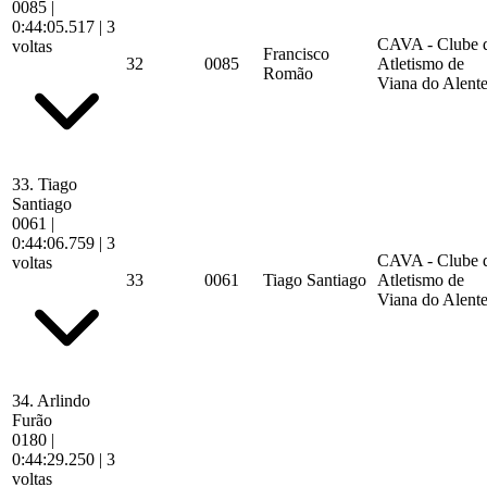
0085
|
0:44:05.517
| 3
CAVA - Clube 
voltas
Francisco
32
0085
Atletismo de
Romão
Viana do Alente
33.
Tiago
Santiago
0061
|
0:44:06.759
| 3
CAVA - Clube 
voltas
33
0061
Tiago Santiago
Atletismo de
Viana do Alente
34.
Arlindo
Furão
0180
|
0:44:29.250
| 3
voltas