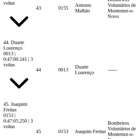
voltas
Antonio
Voluntários de
43
0155
Malhão
Montemor-o-
Novo
44.
Duarte
Lourenço
0013
|
0:47:00.241
| 3
voltas
Duarte
44
0013
------
Lourenço
45.
Joaquim
Freitas
0153
|
0:47:05.250
| 3
Bombeiros
voltas
Voluntários de
45
0153
Joaquim Freitas
Montemor-o-