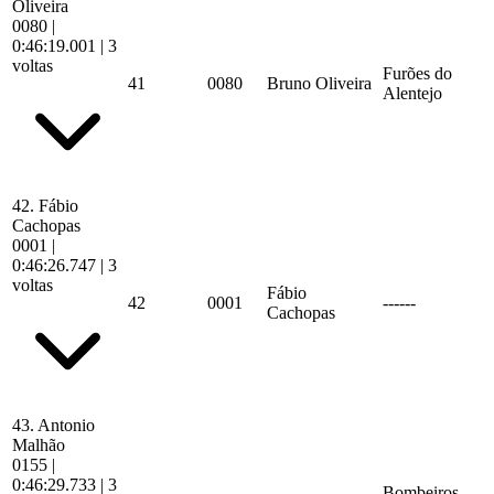
Oliveira
0080
|
0:46:19.001
| 3
voltas
Furões do
41
0080
Bruno Oliveira
Alentejo
42.
Fábio
Cachopas
0001
|
0:46:26.747
| 3
voltas
Fábio
42
0001
------
Cachopas
43.
Antonio
Malhão
0155
|
0:46:29.733
| 3
Bombeiros