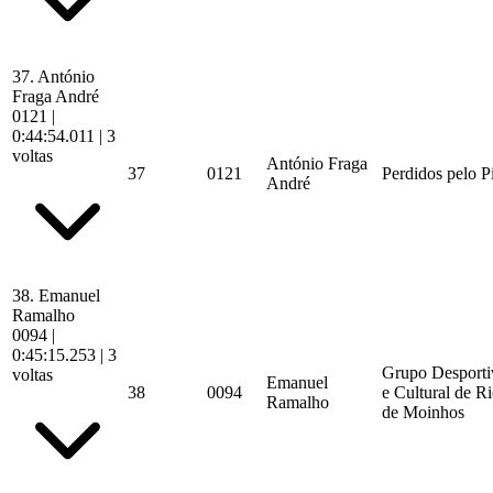
37.
António
Fraga André
0121
|
0:44:54.011
| 3
voltas
António Fraga
37
0121
Perdidos pelo P
André
38.
Emanuel
Ramalho
0094
|
0:45:15.253
| 3
Grupo Desporti
voltas
Emanuel
38
0094
e Cultural de R
Ramalho
de Moinhos