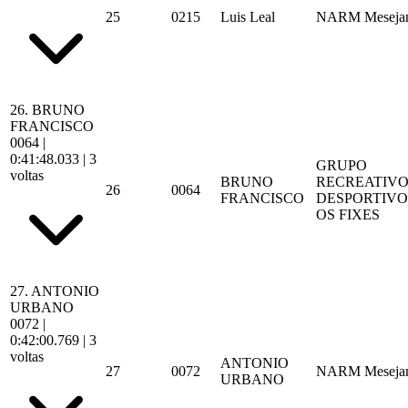
25
0215
Luis Leal
NARM Meseja
26.
BRUNO
FRANCISCO
0064
|
0:41:48.033
| 3
GRUPO
voltas
BRUNO
RECREATIVO
26
0064
FRANCISCO
DESPORTIVO
OS FIXES
27.
ANTONIO
URBANO
0072
|
0:42:00.769
| 3
voltas
ANTONIO
27
0072
NARM Meseja
URBANO