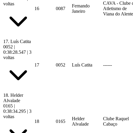
CAVA - Clube 
voltas
Fernando
16
0087
Atletismo de
Janeiro
Viana do Alente
17.
Luís Catita
0052
|
0:38:28.547
| 3
voltas
17
0052
Luís Catita
------
18.
Helder
Alvalade
0165
|
0:38:34.295
| 3
voltas
Helder
Clube Raquel
18
0165
Alvalade
Cabaço