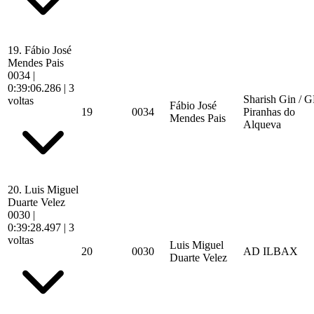
19.
Fábio José
Mendes Pais
0034
|
0:39:06.286
| 3
Sharish Gin / 
voltas
Fábio José
19
0034
Piranhas do
Mendes Pais
Alqueva
20.
Luis Miguel
Duarte Velez
0030
|
0:39:28.497
| 3
voltas
Luis Miguel
20
0030
AD ILBAX
Duarte Velez