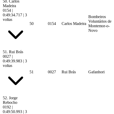
50.
Carlos
Madeira
0154
|
0:49:34.717
| 3
Bombeiros
voltas
Voluntários de
50
0154
Carlos Madeira
Montemor-o-
Novo
51.
Rui Brás
0027
|
0:49:39.983
| 3
voltas
51
0027
Rui Brás
Gafanhori
52.
Jorge
Rebocho
0192
|
0:49:50.993
| 3