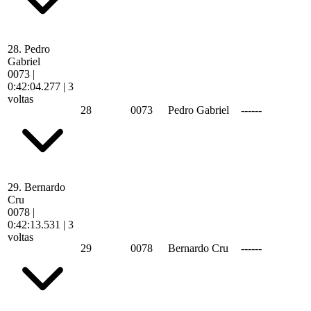
28.
Pedro
Gabriel
0073
|
0:42:04.277
| 3
voltas
28
0073
Pedro Gabriel
------
29.
Bernardo
Cru
0078
|
0:42:13.531
| 3
voltas
29
0078
Bernardo Cru
------