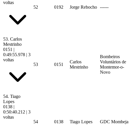
voltas
52
0192
Jorge Rebocho
------
53.
Carlos
Mestrinho
0151
|
0:49:55.978
| 3
Bombeiros
voltas
Carlos
Voluntários de
53
0151
Mestrinho
Montemor-o-
Novo
54.
Tiago
Lopes
0138
|
0:50:40.212
| 3
voltas
54
0138
Tiago Lopes
GDC Mombeja