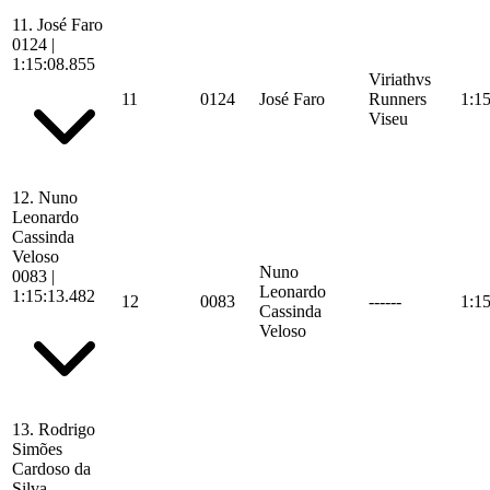
11.
José Faro
0124
|
1:15:08.855
Viriathvs
11
0124
José Faro
Runners
1:1
Viseu
12.
Nuno
Leonardo
Cassinda
Veloso
Nuno
0083
|
Leonardo
1:15:13.482
12
0083
------
1:1
Cassinda
Veloso
13.
Rodrigo
Simões
Cardoso da
Silva