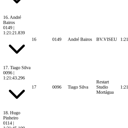
16.
André
Bairos
0149
|
1:21:21.839
16
0149
André Bairos
BV.VISEU
1:2
17.
Tiago Silva
0096
|
1:21:43.296
Restart
17
0096
Tiago Silva
Studio
1:2
Mortágua
18.
Hugo
Pinheiro
0114
|