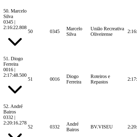
50.
Marcelo
Silva
0345
|
2:16:22.808
Marcelo
União Recreativa
50
0345
2:16
Silva
Oliveirense
51.
Diogo
Ferreira
0016
|
2:17:48.500
Diogo
Roteiros e
51
0016
2:17
Ferreira
Repastos
52.
André
Bairos
0332
|
2:20:16.278
André
52
0332
BV.VISEU
2:20
Bairos