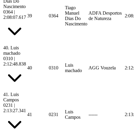
Dias Do
Nascimento
Tiago
0364
|
Manuel
ADFA Desportos
39
0364
2:08
2:08:07.617
Dias Do
de Natureza
Nascimento
40.
Luis
machado
0310
|
2:12:48.838
Luis
40
0310
AGG Vouzela
2:12
machado
41.
Luis
Campos
0231
|
2:13:27.341
Luis
41
0231
------
2:13
Campos