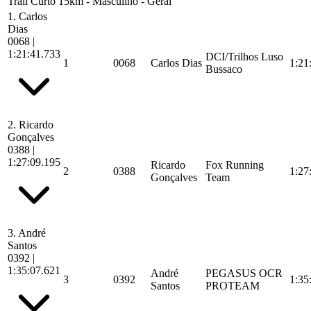
Trail Curto 15km - Masculino - Geral
1.
Carlos
Dias
0068
|
1:21:41.733
DCI/Trilhos Luso
1
0068
Carlos Dias
1:21
Bussaco
2.
Ricardo
Gonçalves
0388
|
1:27:09.195
Ricardo
Fox Running
2
0388
1:27
Gonçalves
Team
3.
André
Santos
0392
|
1:35:07.621
André
PEGASUS OCR
3
0392
1:35
Santos
PROTEAM