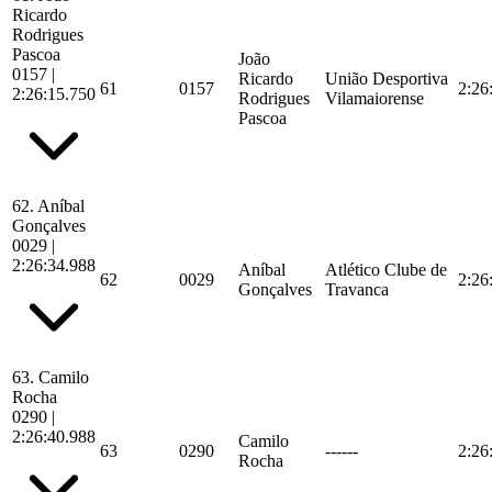
Ricardo
Rodrigues
Pascoa
João
0157
|
Ricardo
União Desportiva
61
0157
2:26
2:26:15.750
Rodrigues
Vilamaiorense
Pascoa
62.
Aníbal
Gonçalves
0029
|
2:26:34.988
Aníbal
Atlético Clube de
62
0029
2:26
Gonçalves
Travanca
63.
Camilo
Rocha
0290
|
2:26:40.988
Camilo
63
0290
------
2:26
Rocha