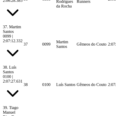
2:06:28.385
Rodrigues
Runners
da Rocha
37.
Martim
Santos
0099
|
2:07:12.332
Martim
37
0099
Gêmeos do Couto
2:07
Santos
38.
Luís
Santos
0100
|
2:07:27.631
38
0100
Luís Santos
Gêmeos do Couto
2:07
39.
Tiago
Manuel