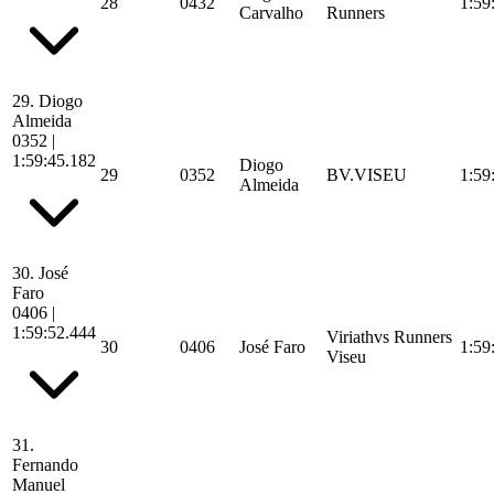
28
0432
1:59
Carvalho
Runners
29.
Diogo
Almeida
0352
|
1:59:45.182
Diogo
29
0352
BV.VISEU
1:59
Almeida
30.
José
Faro
0406
|
1:59:52.444
Viriathvs Runners
30
0406
José Faro
1:59
Viseu
31.
Fernando
Manuel