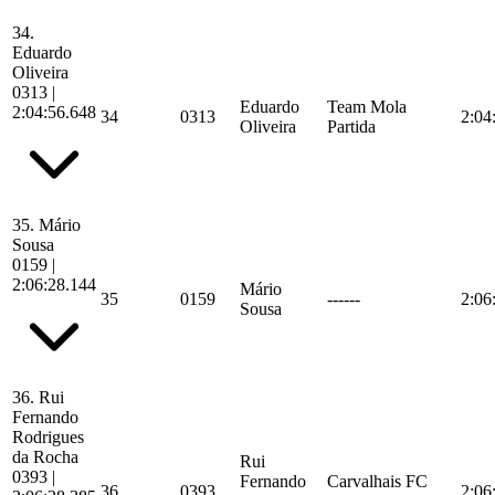
34.
Eduardo
Oliveira
0313
|
Eduardo
Team Mola
2:04:56.648
34
0313
2:04
Oliveira
Partida
35.
Mário
Sousa
0159
|
2:06:28.144
Mário
35
0159
------
2:06
Sousa
36.
Rui
Fernando
Rodrigues
da Rocha
Rui
0393
|
Fernando
Carvalhais FC
36
0393
2:06