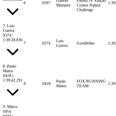
Gabriel
Family IV Edição
6
0397
1:39
Marques
Coutos Natura
Challenge
7.
Luis
Guerra
0374
|
1:39:28.836
Luis
7
0374
Goodfellas
1:39
Guerra
8.
Paulo
Matos
0418
|
1:39:42.291
Paulo
FOX RUNNING
8
0418
1:39
Matos
TEAM
9.
Marco
Silva
0433
|