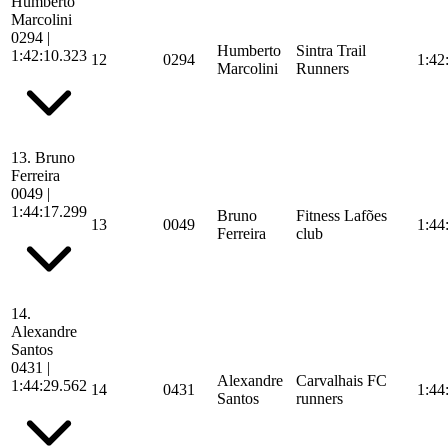
Humberto
Marcolini
0294
|
Humberto
Sintra Trail
1:42:10.323
12
0294
1:42
Marcolini
Runners
13.
Bruno
Ferreira
0049
|
1:44:17.299
Bruno
Fitness Lafões
13
0049
1:44
Ferreira
club
14.
Alexandre
Santos
0431
|
Alexandre
Carvalhais FC
1:44:29.562
14
0431
1:44
Santos
runners