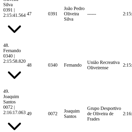
Silva
João Pedro
0391
|
47
0391
Oliveira
------
2:15
2:15:41.564
Silva
48.
Fernando
0340
|
2:15:58.820
União Recreativa
48
0340
Fernando
2:15
Oliveirense
49.
Joaquim
Santos
0072
|
Grupo Desportivo
Joaquim
2:16:17.063
49
0072
de Oliveira de
2:16
Santos
Frades