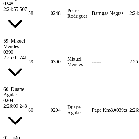
0248
|
2:24:55.507
Pedro
58
0248
Barrigas Negras
2:24
Rodrigues
59.
Miguel
Mendes
0390
|
2:25:01.741
Miguel
59
0390
------
2:25
Mendes
60.
Duarte
Aguiar
0204
|
2:26:09.248
Duarte
60
0204
Papa Km&#039;s
2:26
Aguiar
61.
João