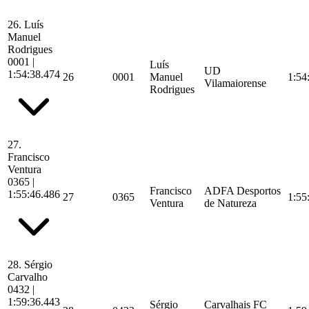
26.
Luís
Manuel
Rodrigues
0001
|
Luís
UD
1:54:38.474
26
0001
Manuel
1:54
Vilamaiorense
Rodrigues
27.
Francisco
Ventura
0365
|
Francisco
ADFA Desportos
1:55:46.486
27
0365
1:55
Ventura
de Natureza
28.
Sérgio
Carvalho
0432
|
1:59:36.443
Sérgio
Carvalhais FC