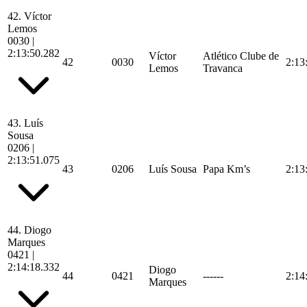
42.
Víctor
Lemos
0030
|
2:13:50.282
Víctor
Atlético Clube de
42
0030
2:13
Lemos
Travanca
43.
Luís
Sousa
0206
|
2:13:51.075
43
0206
Luís Sousa
Papa Km’s
2:13
44.
Diogo
Marques
0421
|
2:14:18.332
Diogo
44
0421
------
2:14
Marques