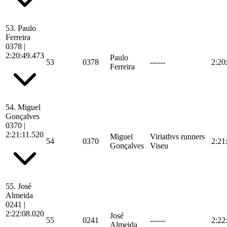
53.
Paulo
Ferreira
0378
|
2:20:49.473
Paulo
53
0378
------
2:20
Ferreira
54.
Miguel
Gonçalves
0370
|
2:21:11.520
Miguel
Viriathvs runners
54
0370
2:21
Gonçalves
Viseu
55.
José
Almeida
0241
|
2:22:08.020
José
55
0241
------
2:22
Almeida