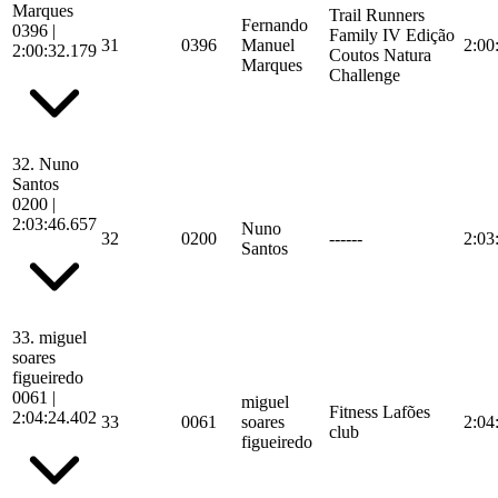
Marques
Trail Runners
Fernando
0396
|
Family IV Edição
31
0396
Manuel
2:00
2:00:32.179
Coutos Natura
Marques
Challenge
32.
Nuno
Santos
0200
|
2:03:46.657
Nuno
32
0200
------
2:03
Santos
33.
miguel
soares
figueiredo
0061
|
miguel
Fitness Lafões
2:04:24.402
33
0061
soares
2:04
club
figueiredo