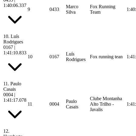
1:40:06.337
Marco
Fox Running
9
0433
1:40
Silva
Team
10.
Luís
Rodrigues
0167
|
1:41:10.833
Luís
10
0167
Fox running tean
1:41
Rodrigues
11.
Paulo
Casais
0004
|
Clube Montanha
1:41:17.078
Paulo
11
0004
Alto Trilho -
1:41
Casais
Javalis
12.