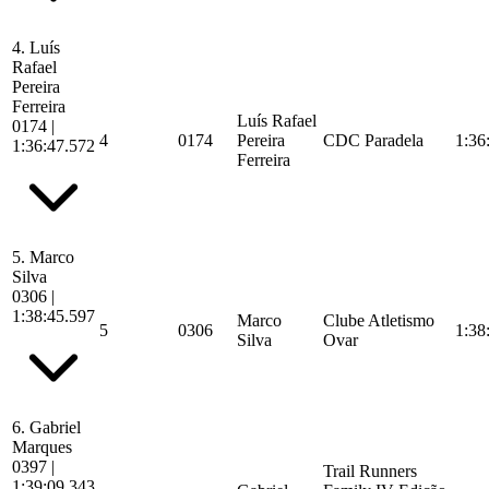
4.
Luís
Rafael
Pereira
Ferreira
Luís Rafael
0174
|
4
0174
Pereira
CDC Paradela
1:36
1:36:47.572
Ferreira
5.
Marco
Silva
0306
|
1:38:45.597
Marco
Clube Atletismo
5
0306
1:38
Silva
Ovar
6.
Gabriel
Marques
0397
|
Trail Runners
1:39:09.343