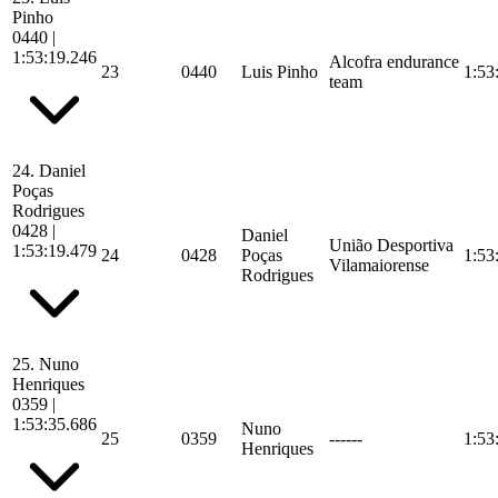
Pinho
0440
|
1:53:19.246
Alcofra endurance
23
0440
Luis Pinho
1:53
team
24.
Daniel
Poças
Rodrigues
0428
|
Daniel
União Desportiva
1:53:19.479
24
0428
Poças
1:53
Vilamaiorense
Rodrigues
25.
Nuno
Henriques
0359
|
1:53:35.686
Nuno
25
0359
------
1:53
Henriques