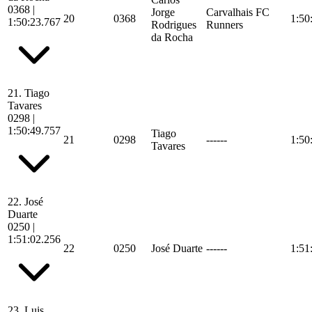
0368
|
Jorge
Carvalhais FC
20
0368
1:50
1:50:23.767
Rodrigues
Runners
da Rocha
21.
Tiago
Tavares
0298
|
1:50:49.757
Tiago
21
0298
------
1:50
Tavares
22.
José
Duarte
0250
|
1:51:02.256
22
0250
José Duarte
------
1:51
23.
Luis