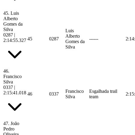
45.
Luis
Alberto
Gomes da
Silva
Luis
0287
|
Alberto
45
0287
------
2:14
2:14:55.327
Gomes da
Silva
46.
Francisco
Silva
0337
|
Francisco
Esgalhada trail
2:15:41.018
46
0337
2:15
Silva
team
47.
João
Pedro
Oliveira