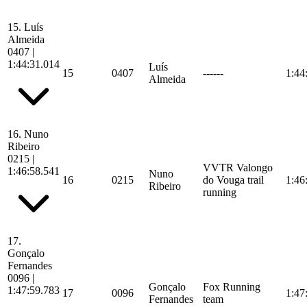
15.
Luís
Almeida
0407
|
1:44:31.014
Luís
15
0407
------
1:44
Almeida
16.
Nuno
Ribeiro
0215
|
VVTR Valongo
1:46:58.541
Nuno
16
0215
do Vouga trail
1:46
Ribeiro
running
17.
Gonçalo
Fernandes
0096
|
Gonçalo
Fox Running
1:47:59.783
17
0096
1:47
Fernandes
team