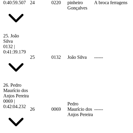
0:40:59.507
24
0220
pinheiro
A broca ferragens
Gonçalves
25.
João
Silva
0132
|
0:41:39.179
25
0132
João Silva
------
26.
Pedro
Maurício dos
Anjos Pereira
0069
|
Pedro
0:42:04.232
26
0069
Maurício dos
------
Anjos Pereira