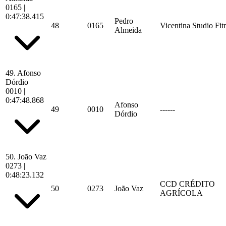
0165
|
0:47:38.415
Pedro
48
0165
Vicentina Studio Fit
Almeida
49.
Afonso
Dórdio
0010
|
0:47:48.868
Afonso
49
0010
------
Dórdio
50.
João Vaz
0273
|
0:48:23.132
CCD CRÉDITO
50
0273
João Vaz
AGRÍCOLA