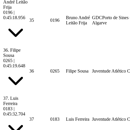
André Leitão
Frija
0196
|
0:45:18.956
Bruno André
GDCPorto de Sines 
35
0196
Leitão Frija
Algarve
36.
Filipe
Sousa
0265
|
0:45:19.648
36
0265
Filipe Sousa
Juventude Atlético 
37.
Luis
Ferreira
0183
|
0:45:32.704
37
0183
Luis Ferreira
Juventude Atlético 