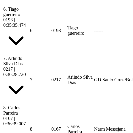
6.
Tiago
guerreiro
0193
|
0:35:35.474
Tiago
6
0193
------
guerreiro
7.
Arlindo
Silva Dias
0217
|
0:36:28.720
Arlindo Silva
7
0217
GD Santo Cruz /Bote
Dias
8.
Carlos
Parreira
0167
|
0:36:39.007
Carlos
8
0167
Narm Messejana
Parreira