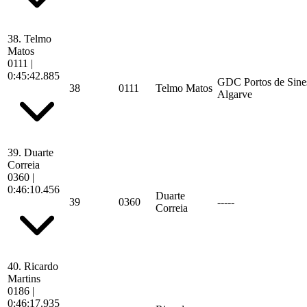
38.
Telmo
Matos
0111
|
0:45:42.885
GDC Portos de Sine
38
0111
Telmo Matos
Algarve
39.
Duarte
Correia
0360
|
0:46:10.456
Duarte
39
0360
-----
Correia
40.
Ricardo
Martins
0186
|
0:46:17.935