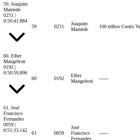
59.
Joaquim
Mamede
0251
|
0:50:41.884
Joaquim
59
0251
100 trilhos Castro V
Mamede
60.
Elber
Mangefesti
0192
|
0:50:59.896
Elber
60
0192
------
Mangefesti
61.
José
Francisco
Fernandes
0059
|
José
0:51:33.142
61
0059
Francisco
------
Fernandes