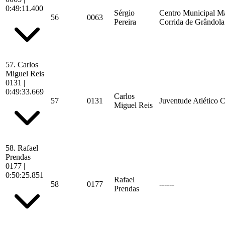
0:49:11.400
Sérgio
Centro Municipal M
56
0063
Pereira
Corrida de Grândola
57.
Carlos
Miguel Reis
0131
|
0:49:33.669
Carlos
57
0131
Juventude Atlético 
Miguel Reis
58.
Rafael
Prendas
0177
|
0:50:25.851
Rafael
58
0177
------
Prendas