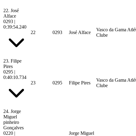
22.
José
Alface
0293
|
0:39:54.240
Vasco da Gama Atlé
22
0293
José Alface
Clube
23.
Filipe
Pires
0295
|
0:40:10.734
Vasco da Gama Atlé
23
0295
Filipe Pires
Clube
24.
Jorge
Miguel
pinheiro
Gonçalves
0220
|
Jorge Miguel