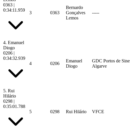
0363
|
Bernardo
0:34:11.959
3
0363
Gonçalves
-----
Lemos
4.
Emanuel
Diogo
0206
|
0:34:32.939
Emanuel
GDC Portos de Sine
4
0206
Diogo
Algarve
5.
Rui
Hilário
0298
|
0:35:01.788
5
0298
Rui Hilário
VFCE