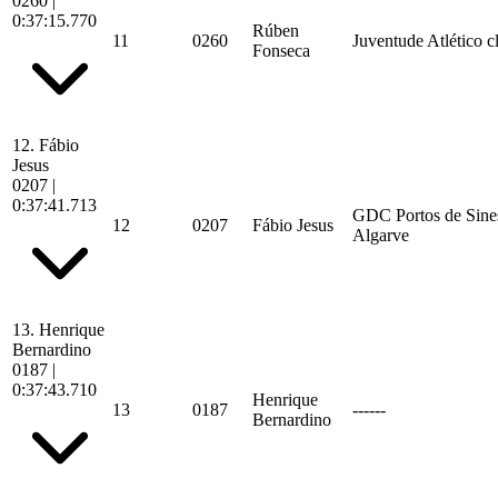
0260
|
0:37:15.770
Rúben
11
0260
Juventude Atlético c
Fonseca
12.
Fábio
Jesus
0207
|
0:37:41.713
GDC Portos de Sine
12
0207
Fábio Jesus
Algarve
13.
Henrique
Bernardino
0187
|
0:37:43.710
Henrique
13
0187
------
Bernardino