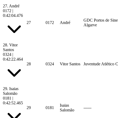
27.
André
0172
|
0:42:04.476
GDC Portos de Sine
27
0172
André
Algarve
28.
Vitor
Santos
0324
|
0:42:22.464
28
0324
Vitor Santos
Juventude Atlético 
29.
Isaias
Salomão
0181
|
0:42:52.465
Isaias
29
0181
------
Salomão