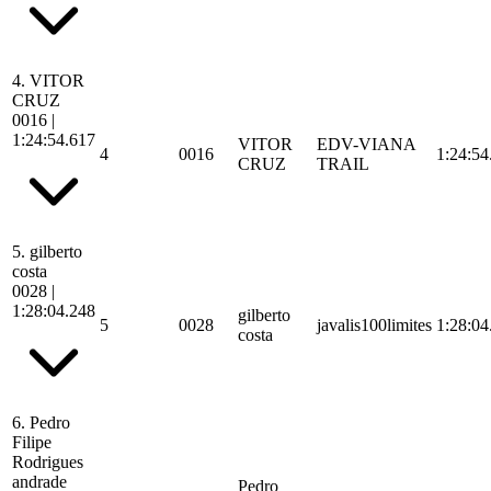
4.
VITOR
CRUZ
0016
|
1:24:54.617
VITOR
EDV-VIANA
4
0016
1:24:54
CRUZ
TRAIL
5.
gilberto
costa
0028
|
1:28:04.248
gilberto
5
0028
javalis100limites
1:28:04
costa
6.
Pedro
Filipe
Rodrigues
andrade
Pedro