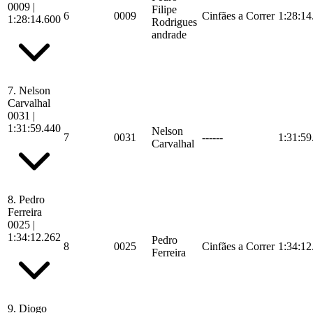
0009
|
Filipe
6
0009
Cinfães a Correr
1:28:14
1:28:14.600
Rodrigues
andrade
7.
Nelson
Carvalhal
0031
|
1:31:59.440
Nelson
7
0031
------
1:31:59
Carvalhal
8.
Pedro
Ferreira
0025
|
1:34:12.262
Pedro
8
0025
Cinfães a Correr
1:34:12
Ferreira
9.
Diogo