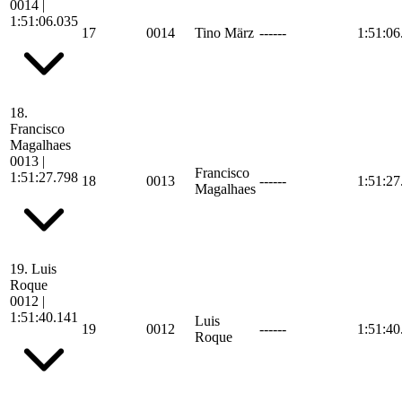
0014
|
1:51:06.035
17
0014
Tino März
------
1:51:06
18.
Francisco
Magalhaes
0013
|
Francisco
1:51:27.798
18
0013
------
1:51:27
Magalhaes
19.
Luis
Roque
0012
|
1:51:40.141
Luis
19
0012
------
1:51:40
Roque