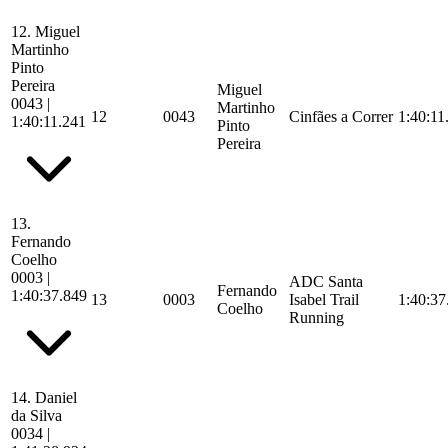
12.
Miguel
Martinho
Pinto
Pereira
Miguel
0043
|
Martinho
12
0043
Cinfães a Correr
1:40:11
1:40:11.241
Pinto
Pereira
13.
Fernando
Coelho
0003
|
ADC Santa
Fernando
1:40:37.849
13
0003
Isabel Trail
1:40:37
Coelho
Running
14.
Daniel
da Silva
0034
|