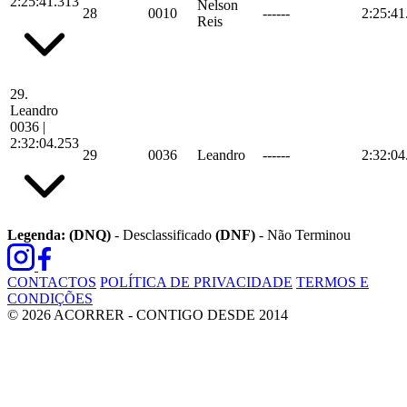
2:25:41.313
Nelson
28
0010
------
2:25:41
Reis
29.
Leandro
0036
|
2:32:04.253
29
0036
Leandro
------
2:32:04
Legenda:
(DNQ)
- Desclassificado
(DNF)
- Não Terminou
CONTACTOS
POLÍTICA DE PRIVACIDADE
TERMOS E
CONDIÇÕES
© 2026 ACORRER - CONTIGO DESDE 2014