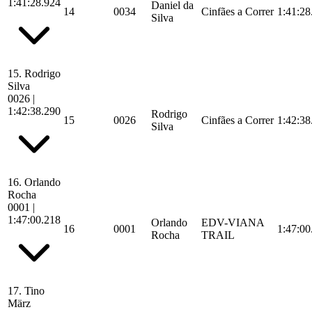
1:41:28.924
Daniel da
14
0034
Cinfães a Correr
1:41:28
Silva
15.
Rodrigo
Silva
0026
|
1:42:38.290
Rodrigo
15
0026
Cinfães a Correr
1:42:38
Silva
16.
Orlando
Rocha
0001
|
1:47:00.218
Orlando
EDV-VIANA
16
0001
1:47:00
Rocha
TRAIL
17.
Tino
März