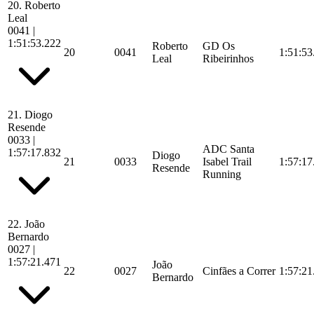
20.
Roberto
Leal
0041
|
1:51:53.222
Roberto
GD Os
20
0041
1:51:53
Leal
Ribeirinhos
21.
Diogo
Resende
0033
|
ADC Santa
1:57:17.832
Diogo
21
0033
Isabel Trail
1:57:17
Resende
Running
22.
João
Bernardo
0027
|
1:57:21.471
João
22
0027
Cinfães a Correr
1:57:21
Bernardo