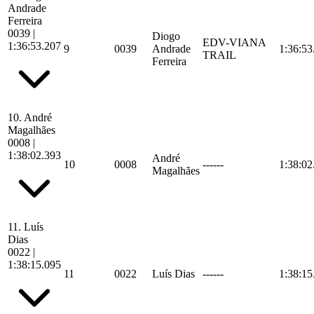
Andrade
Ferreira
0039
|
Diogo
EDV-VIANA
1:36:53.207
9
0039
Andrade
1:36:53
TRAIL
Ferreira
10.
André
Magalhães
0008
|
1:38:02.393
André
10
0008
------
1:38:02
Magalhães
11.
Luís
Dias
0022
|
1:38:15.095
11
0022
Luís Dias
------
1:38:15