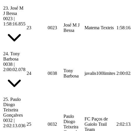
23.
José M
J Bessa
0023
|
1:58:16.855
José M J
23
0023
Matema Texteis
1:58:16
Bessa
24.
Tony
Barbosa
0038
|
2:00:02.078
Tony
24
0038
javalis100limites
2:00:02
Barbosa
25.
Paulo
Diogo
Teixeira
Gonçalves
Paulo
FC Paços de
0032
|
Diogo
25
0032
Gaiolo Trail
2:02:13
2:02:13.036
Teixeira
Team