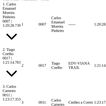
1.
Carlos
Emanuel
Moreira
Pinheiro
Carlos
0007
|
Emanuel
1
0007
------
1:20:28
1:20:28.739
Moreira
Pinheiro
2.
Tiago
Coelho
0017
|
1:21:14.783
Tiago
EDV-VIANA
2
0017
1:21:14
Coelho
TRAIL
3.
Carlos
Carneiro
0011
|
1:23:17.353
Carlos
3
0011
Cinfães a Correr
1:23:17
Carneiro