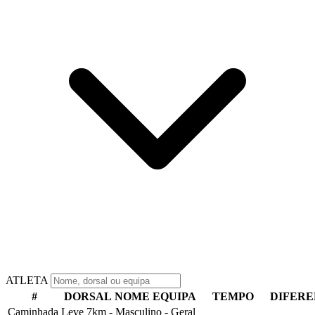
ATLETA
#
DORSAL
NOME
EQUIPA
TEMPO
DIFER
Caminhada Leve 7km - Masculino - Geral