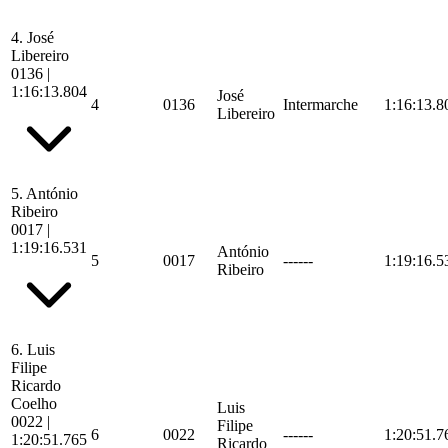
4.
José
Libereiro
0136
|
1:16:13.804
José
4
0136
Intermarche
1:16:13.8
Libereiro
5.
António
Ribeiro
0017
|
1:19:16.531
António
5
0017
------
1:19:16.5
Ribeiro
6.
Luis
Filipe
Ricardo
Coelho
Luis
0022
|
Filipe
6
0022
------
1:20:51.7
1:20:51.765
Ricardo