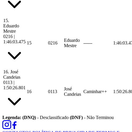
15.
Eduardo
Mestre
0216
|
Eduardo
1:46:03.475
15
0216
------
1:46:03.4
Mestre
16.
José
Candeias
0113
|
1:50:26.801
José
16
0113
Caminhar++
1:50:26.8
Candeias
Legenda:
(DNQ)
- Desclassificado
(DNF)
- Não Terminou