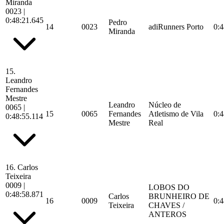
Miranda
0023
|
0:48:21.645
Pedro
14
0023
adiRunners Porto
0:4
Miranda
15.
Leandro
Fernandes
Mestre
Leandro
Núcleo de
0065
|
15
0065
Fernandes
Atletismo de Vila
0:4
0:48:55.114
Mestre
Real
16.
Carlos
Teixeira
0009
|
LOBOS DO
0:48:58.871
Carlos
BRUNHEIRO DE
16
0009
0:4
Teixeira
CHAVES /
ANTEROS