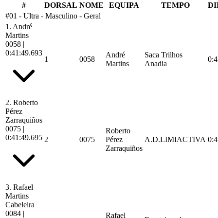
#
DORSAL
NOME
EQUIPA
TEMPO
D
#01 - Ultra - Masculino - Geral
1.
André
Martins
0058
|
0:41:49.693
André
Saca Trilhos
1
0058
0:4
Martins
Anadia
2.
Roberto
Pérez
Zarraquiños
0075
|
Roberto
0:41:49.695
2
0075
Pérez
A.D.LIMIACTIVA
0:4
Zarraquiños
3.
Rafael
Martins
Cabeleira
0084
|
Rafael