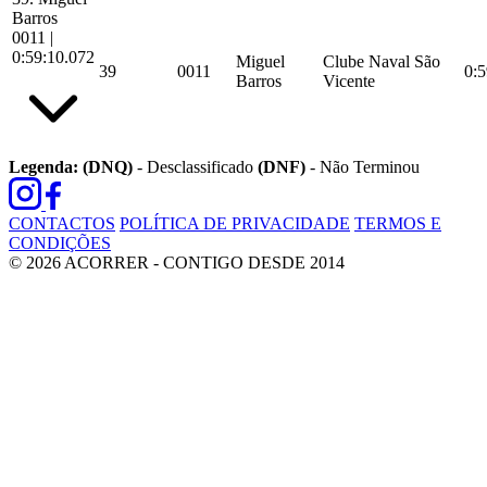
Barros
0011
|
0:59:10.072
Miguel
Clube Naval São
39
0011
0:5
Barros
Vicente
Legenda:
(DNQ)
- Desclassificado
(DNF)
- Não Terminou
CONTACTOS
POLÍTICA DE PRIVACIDADE
TERMOS E
CONDIÇÕES
© 2026 ACORRER - CONTIGO DESDE 2014