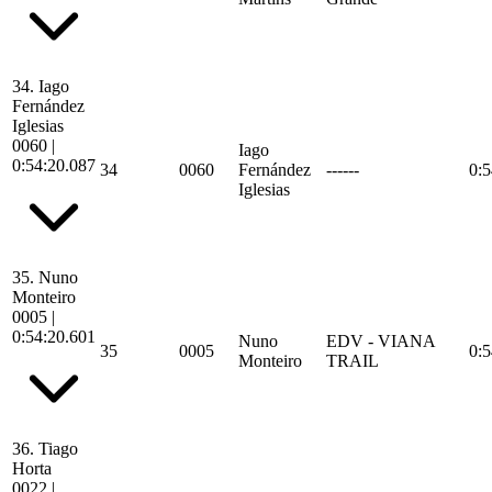
34.
Iago
Fernández
Iglesias
0060
|
Iago
0:54:20.087
34
0060
Fernández
------
0:5
Iglesias
35.
Nuno
Monteiro
0005
|
0:54:20.601
Nuno
EDV - VIANA
35
0005
0:5
Monteiro
TRAIL
36.
Tiago
Horta
0022
|