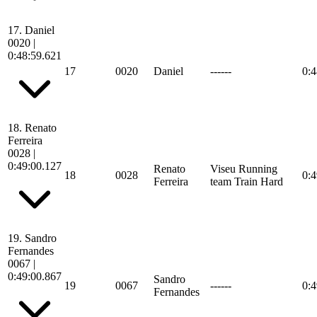
17.
Daniel
0020
|
0:48:59.621
17
0020
Daniel
------
0:4
18.
Renato
Ferreira
0028
|
0:49:00.127
Renato
Viseu Running
18
0028
0:4
Ferreira
team Train Hard
19.
Sandro
Fernandes
0067
|
0:49:00.867
Sandro
19
0067
------
0:4
Fernandes