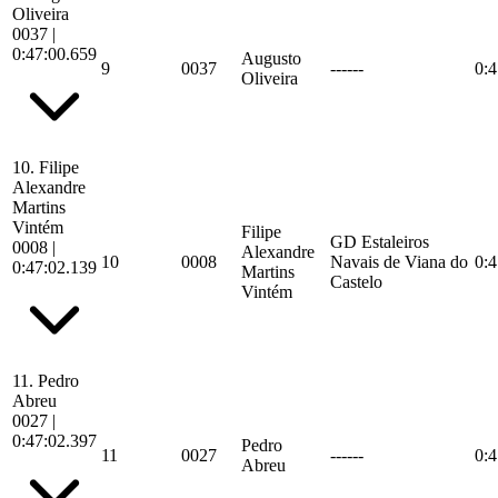
Oliveira
0037
|
0:47:00.659
Augusto
9
0037
------
0:4
Oliveira
10.
Filipe
Alexandre
Martins
Vintém
Filipe
GD Estaleiros
0008
|
Alexandre
10
0008
Navais de Viana do
0:4
0:47:02.139
Martins
Castelo
Vintém
11.
Pedro
Abreu
0027
|
0:47:02.397
Pedro
11
0027
------
0:4
Abreu