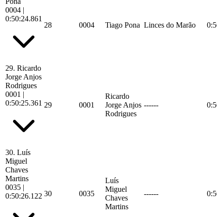
Pona
0004
|
0:50:24.861
28
0004
Tiago Pona
Linces do Marão
0:5
29.
Ricardo
Jorge Anjos
Rodrigues
0001
|
Ricardo
0:50:25.361
29
0001
Jorge Anjos
------
0:5
Rodrigues
30.
Luís
Miguel
Chaves
Martins
Luís
0035
|
Miguel
30
0035
------
0:5
0:50:26.122
Chaves
Martins