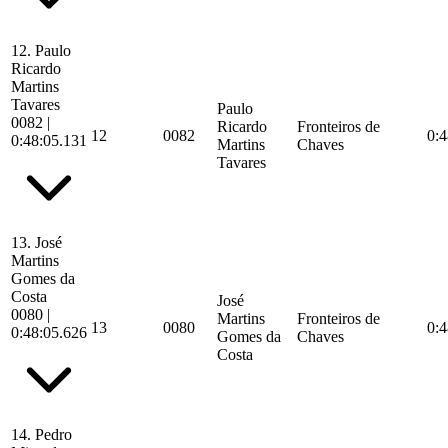
12.
Paulo
Ricardo
Martins
Tavares
Paulo
0082
|
Ricardo
Fronteiros de
12
0082
0:4
0:48:05.131
Martins
Chaves
Tavares
13.
José
Martins
Gomes da
Costa
José
0080
|
Martins
Fronteiros de
13
0080
0:4
0:48:05.626
Gomes da
Chaves
Costa
14.
Pedro