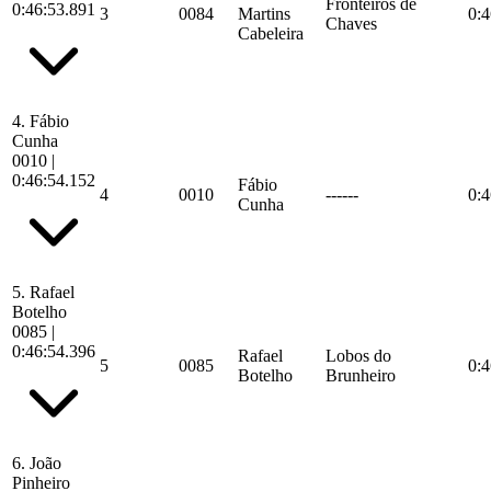
Fronteiros de
0:46:53.891
3
0084
Martins
0:4
Chaves
Cabeleira
4.
Fábio
Cunha
0010
|
0:46:54.152
Fábio
4
0010
------
0:4
Cunha
5.
Rafael
Botelho
0085
|
0:46:54.396
Rafael
Lobos do
5
0085
0:4
Botelho
Brunheiro
6.
João
Pinheiro