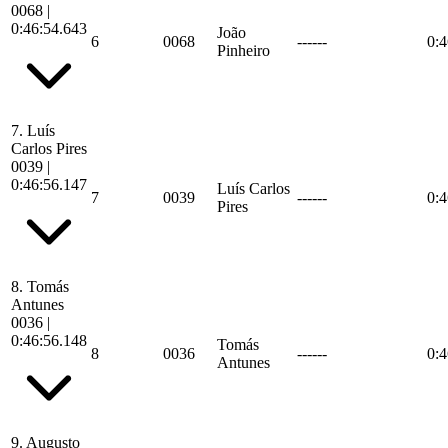
0068
|
0:46:54.643
João
6
0068
------
0:4
Pinheiro
7.
Luís
Carlos Pires
0039
|
0:46:56.147
Luís Carlos
7
0039
------
0:4
Pires
8.
Tomás
Antunes
0036
|
0:46:56.148
Tomás
8
0036
------
0:4
Antunes
9.
Augusto