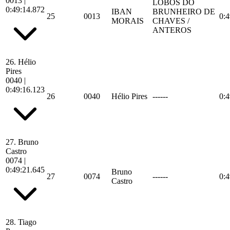
0013
|
LOBOS DO
0:49:14.872
IBAN
BRUNHEIRO DE
25
0013
0:4
MORAIS
CHAVES /
ANTEROS
26.
Hélio
Pires
0040
|
0:49:16.123
26
0040
Hélio Pires
------
0:4
27.
Bruno
Castro
0074
|
0:49:21.645
Bruno
27
0074
------
0:4
Castro
28.
Tiago