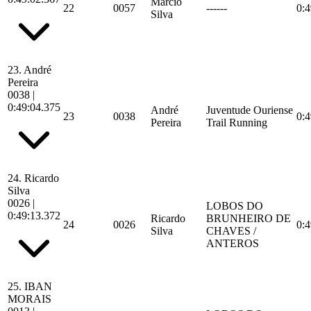
Márcio
22
0057
------
0:4
Silva
23.
André
Pereira
0038
|
0:49:04.375
André
Juventude Ouriense
23
0038
0:4
Pereira
Trail Running
24.
Ricardo
Silva
0026
|
LOBOS DO
0:49:13.372
Ricardo
BRUNHEIRO DE
24
0026
0:4
Silva
CHAVES /
ANTEROS
25.
IBAN
MORAIS