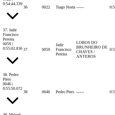
0:54:44.339
36
0022
Tiago Horta
------
0:5
37.
Jadir
Francisco
Pereira
LOBOS DO
0059
|
Jadir
BRUNHEIRO DE
0:55:02.836
37
0059
Francisco
0:5
CHAVES /
Pereira
ANTEROS
38.
Pedro
Pires
0046
|
0:55:50.072
38
0046
Pedro Pires
------
0:5
39.
Miguel