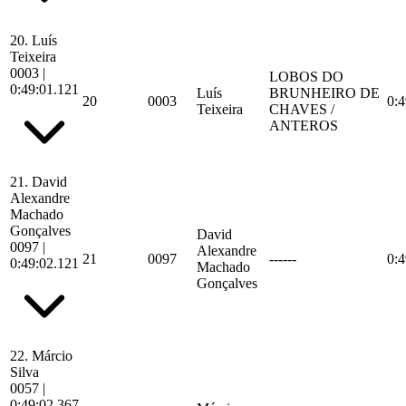
20.
Luís
Teixeira
0003
|
LOBOS DO
0:49:01.121
Luís
BRUNHEIRO DE
20
0003
0:4
Teixeira
CHAVES /
ANTEROS
21.
David
Alexandre
Machado
Gonçalves
David
0097
|
Alexandre
21
0097
------
0:4
0:49:02.121
Machado
Gonçalves
22.
Márcio
Silva
0057
|
0:49:02.367