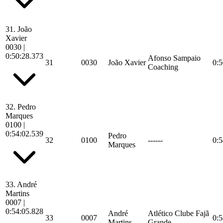
31.
João
Xavier
0030
|
0:50:28.373
Afonso Sampaio
31
0030
João Xavier
0:5
Coaching
32.
Pedro
Marques
0100
|
0:54:02.539
Pedro
32
0100
------
0:5
Marques
33.
André
Martins
0007
|
0:54:05.828
André
Atlético Clube Fajã
33
0007
0:5
Martins
Grande